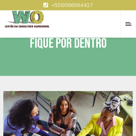
+5519996964427
Fique por dentro