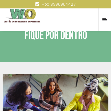
+5519996964427
Fique por dentro