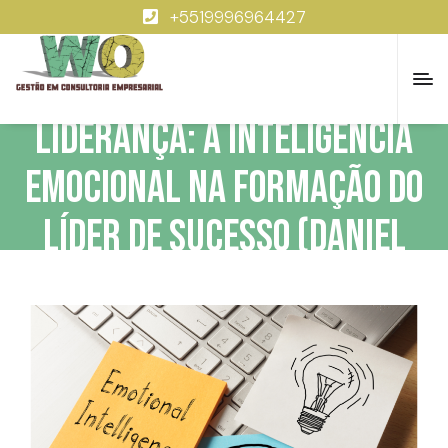
+5519996964427
Liderança: A inteligência
emocional na formação do
líder de sucesso (Daniel
Goleman)