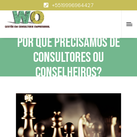
+5519996964427
Por que precisamos de
Consultores ou
Conselheiros?