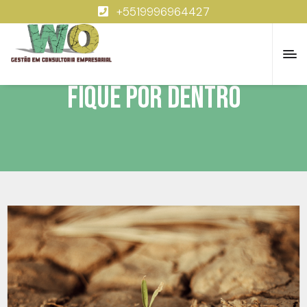
+5519996964427
Fique por dentro