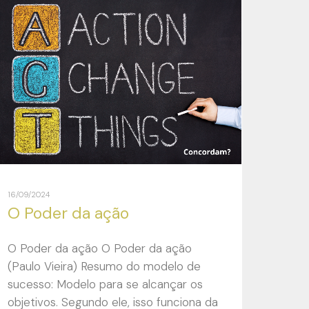
16/09/2024
O Poder da ação
O Poder da ação O Poder da ação
(Paulo Vieira) Resumo do modelo de
sucesso: Modelo para se alcançar os
objetivos. Segundo ele, isso funciona da