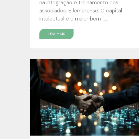
na integração e treinamento dos
associados. E lembre-se: O capital
intelectual é o maior bem […]
LEIA MAIS