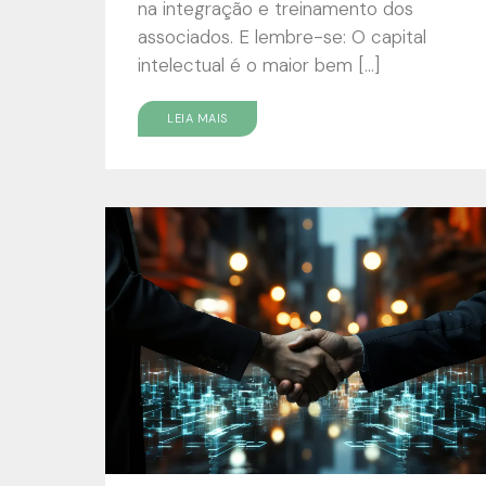
na integração e treinamento dos
associados. E lembre-se: O capital
intelectual é o maior bem […]
LEIA MAIS