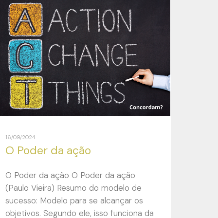
16/09/2024
O Poder da ação
O Poder da ação O Poder da ação
(Paulo Vieira) Resumo do modelo de
sucesso: Modelo para se alcançar os
objetivos. Segundo ele, isso funciona da